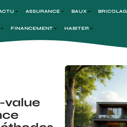
ACTU
ASSURANCE
BAUX
BRICOLA
FINANCEMENT
HABITER
s-value
nce