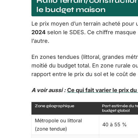
Ratio terrain/construction
le budget maison
Le prix moyen d’un terrain acheté pour u
2024
selon le SDES. Ce chiffre masque d
l’autre.
En zones tendues (littoral, grandes métr
moitié du budget total. En zone rurale ou
rapport entre le prix du sol et le coût 
A voir aussi :
Ce qui fait varier le prix d
Zone géographique
Part estimée du te
budget global
Métropole ou littoral
40 à 55 %
(zone tendue)